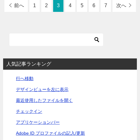
前へ
1
2
3
4
5
6
7
次へ
人気記事ランキング
行へ移動
デザインビューを左に表示
最近使用したファイルを開く
チェックイン
アプリケーションバー
Adobe ID プロファイルの記入/更新