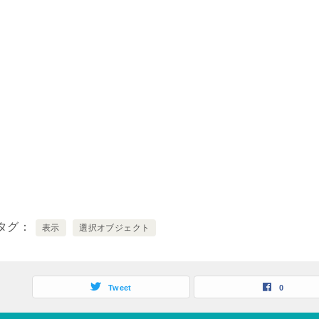
タグ
表示
選択オブジェクト
Tweet
0