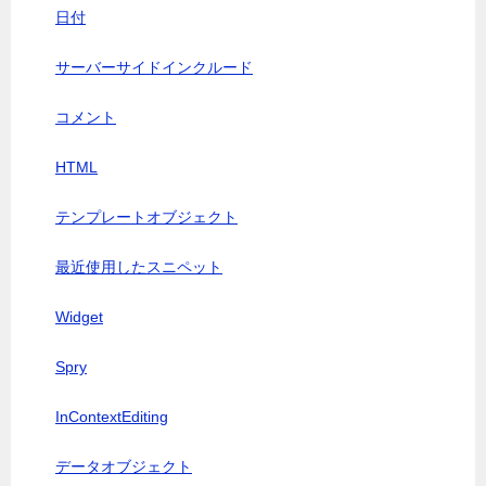
日付
サーバーサイドインクルード
コメント
HTML
テンプレートオブジェクト
最近使用したスニペット
Widget
Spry
InContextEditing
データオブジェクト