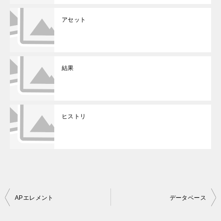
アセット
結果
ヒストリ
投
APエレメント
データベース
稿